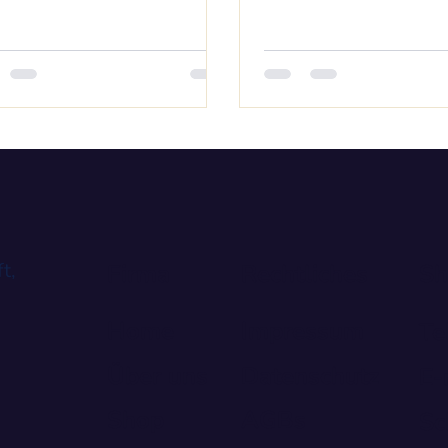
t,
Firma
Rechtliches
Sh
Home
Impressum
Te
Über uns
Datenschutz
E-
Shop
AGBs
Sc