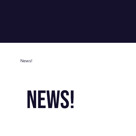
News!
News!