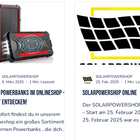
SOLARPOWERSHOP
SOLARPOWERSHOP
5. März 2025
1 Min. Lesezeit
25. Feb. 2025
1 Min. Le
 Powerbanks im Onlineshop –
SOLARPOWERSHOP ONLINE
t entdecken!
Der SOLARPOWERSHOP i
– Start am 25. Februar 
ofort findest du in unserem
25. Februar 2025 war es endlich
neshop ein großes Sortiment an
soweit: Der SOLARPO
rnen Powerbanks , die dich
ist...
ll zuverlässig mit Energie...