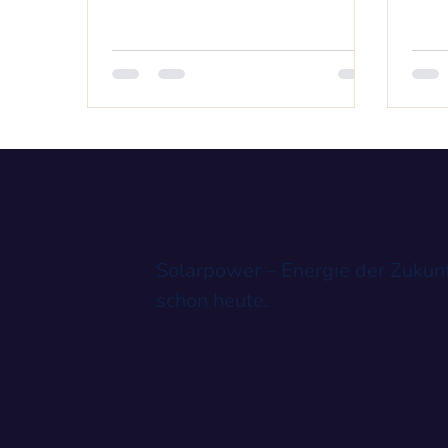
genügend...
Solarpower – Energie der Zukunf
schon heute.