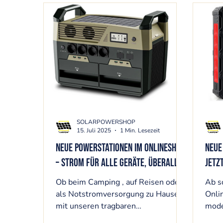
SOLARPOWERSHOP
15. Juli 2025
1 Min. Lesezeit
Neue Powerstationen im Onlineshop
Neue
– Strom für alle Geräte, überall!
jetz
Ob beim Camping , auf Reisen oder
Ab s
als Notstromversorgung zu Hause –
Onli
mit unseren tragbaren
mode
Powerstationen hast du immer
übera