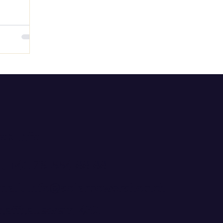
op Info
l: +41 79 664 88 88
mail: info@solarpowershop.ch
haffhauserstr. 432