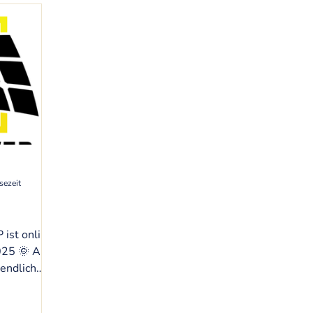
sezeit
st online
2025 🌞 Am
WERSHOP