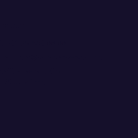
op Info
l: +41 79 664 88 88
mail: info@solarpowershop.ch
haffhauserstr. 432
-8050 Zürich