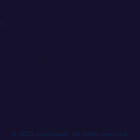
t,
Firma
Rechtliches
Sh
Home
Impressum
Te
Über uns
Datenschutz
E-
Shop
AGBs
Sc
CH
News
Kontakt
© 2025 solarpower. All rights reserved.