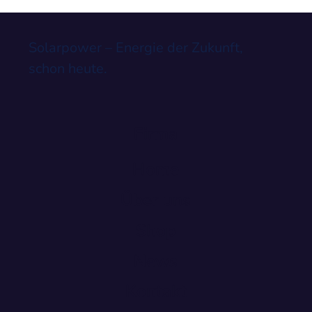
zuverlässig mit Energie...
Solarpower – Energie der Zukunft,
schon heute.
Firma
Home
Über uns
Shop