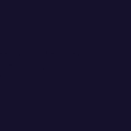
op Info
l: +41 79 664 88 88
mail: info@solarpowershop.ch
haffhauserstr. 432
-8050 Zürich