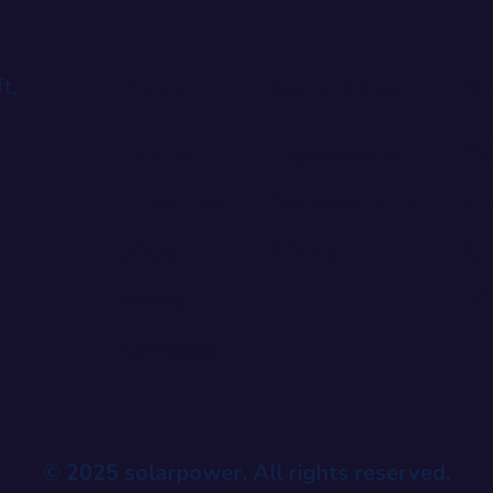
t,
Firma
Rechtliches
Sh
Home
Impressum
Te
Über uns
Datenschutz
E-
Shop
AGBs
Sc
CH
News
Kontakt
© 2025 solarpower. All rights reserved.