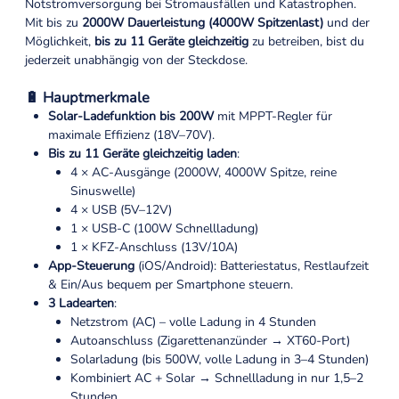
Notstromversorgung bei Stromausfällen und Katastrophen.
Mit bis zu
2000W Dauerleistung (4000W Spitzenlast)
und der
Möglichkeit,
bis zu 11 Geräte gleichzeitig
zu betreiben, bist du
jederzeit unabhängig von der Steckdose.
🔋 Hauptmerkmale
Solar-Ladefunktion bis 200W
mit MPPT-Regler für
maximale Effizienz (18V–70V).
Bis zu 11 Geräte gleichzeitig laden
:
4 × AC-Ausgänge (2000W, 4000W Spitze, reine
Sinuswelle)
4 × USB (5V–12V)
1 × USB-C (100W Schnellladung)
1 × KFZ-Anschluss (13V/10A)
App-Steuerung
(iOS/Android): Batteriestatus, Restlaufzeit
& Ein/Aus bequem per Smartphone steuern.
3 Ladearten
:
Netzstrom (AC) – volle Ladung in 4 Stunden
Autoanschluss (Zigarettenanzünder → XT60-Port)
Solarladung (bis 500W, volle Ladung in 3–4 Stunden)
Kombiniert AC + Solar → Schnellladung in nur 1,5–2
Stunden