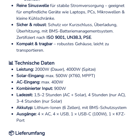
Reine Sinuswelle
für stabile Stromversorgung – geeignet
für empfindliche Geräte wie Laptops, PCs, Mikrowellen &
kleine Kühlschränke.
Sicher & robust
: Schutz vor Kurzschluss, Überladung,
Überhitzung, mit BMS-Batteriemanagementsystem.
Zertifiziert nach
ISO 9001, UN38.3, PSE
.
Kompakt & tragbar
– robustes Gehäuse, leicht zu
transportieren.
📊 Technische Daten
Leistung:
2000W (Dauer), 4000W (Spitze)
Solar-Eingang:
max. 500W (XT60, MPPT)
AC-Eingang:
max. 400W
Kombinierter Input:
900W
Ladezeit:
1,5–2 Stunden (AC + Solar), 4 Stunden (nur AC),
3–4 Stunden (nur Solar)
Akkutyp:
Lithium-Ionen (6 Zellen), mit BMS-Schutzsystem
Ausgänge:
4 × AC, 4 × USB, 1 × USB-C (100W), 1 × KFZ-
Port
📦 Lieferumfang