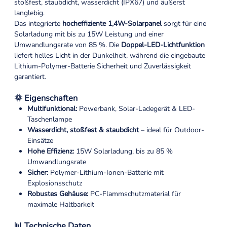
stoßfest, staubdicht, wasserdicht (IPX67) und äußerst
langlebig.
Das integrierte
hocheffiziente 1,4W-Solarpanel
sorgt für eine
Solarladung mit bis zu 15W Leistung und einer
Umwandlungsrate von 85 %. Die
Doppel-LED-Lichtfunktion
liefert helles Licht in der Dunkelheit, während die eingebaute
Lithium-Polymer-Batterie Sicherheit und Zuverlässigkeit
garantiert.
🌞 Eigenschaften
Multifunktional:
Powerbank, Solar-Ladegerät & LED-
Taschenlampe
Wasserdicht, stoßfest & staubdicht
– ideal für Outdoor-
Einsätze
Hohe Effizienz:
15W Solarladung, bis zu 85 %
Umwandlungsrate
Sicher:
Polymer-Lithium-Ionen-Batterie mit
Explosionsschutz
Robustes Gehäuse:
PC-Flammschutzmaterial für
maximale Haltbarkeit
📊 Technische Daten